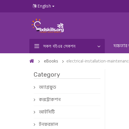
English
দক্ষতার
সকল বইএর সেকশন
eBooks
electrical-installation-maintenanc
Category
অ্যাগ্রফুড
কন্সট্রাকশন
আইসিটি
ইনফরমাল