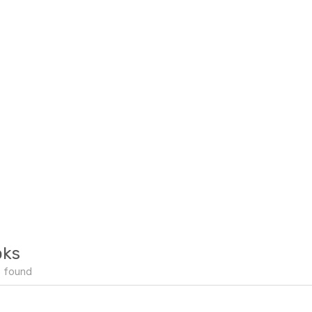
oks
 found